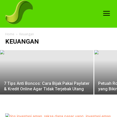
7 Strategi Hidup Tenang untuk Sandwich
Generation Hadapi Masa Pensiun Tanpa
Stres
Home
Keuangan
KEUANGAN
sempaja
-
7 May 2025
7 Tips Anti Boncos: Cara Bijak Pakai Paylater
Petuah Ro
& Kredit Online Agar Tidak Terjebak Utang
yang Biki