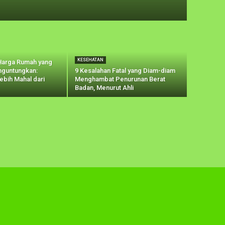
KESEHATAN
Harga Rumah yang
nguntungkan:
9 Kesalahan Fatal yang Diam-diam
ebih Mahal dari
Menghambat Penurunan Berat
Badan, Menurut Ahli