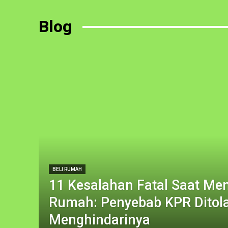
Blog
BELI RUMAH
11 Kesalahan Fatal Saat Men
Rumah: Penyebab KPR Ditola
Menghindarinya