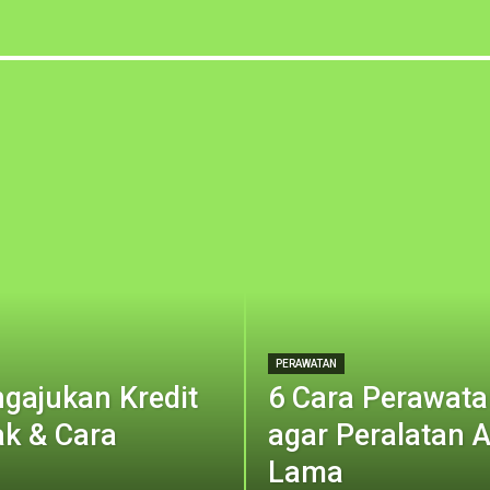
PERAWATAN
gajukan Kredit
6 Cara Perawat
k & Cara
agar Peralatan A
Lama