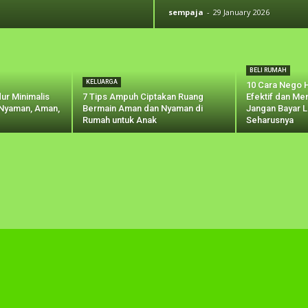
sempaja
-
29 January 2026
BELI RUMAH
KELUARGA
10 Cara Nego 
ur Minimalis
7 Tips Ampuh Ciptakan Ruang
Efektif dan Me
 Nyaman, Aman,
Bermain Aman dan Nyaman di
Jangan Bayar L
Rumah untuk Anak
Seharusnya