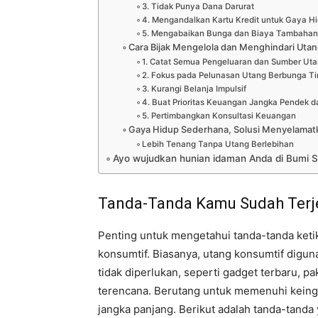
3. Tidak Punya Dana Darurat
4. Mengandalkan Kartu Kredit untuk Gaya H
5. Mengabaikan Bunga dan Biaya Tambaha
Cara Bijak Mengelola dan Menghindari Utan
1. Catat Semua Pengeluaran dan Sumber Ut
2. Fokus pada Pelunasan Utang Berbunga Ti
3. Kurangi Belanja Impulsif
4. Buat Prioritas Keuangan Jangka Pendek 
5. Pertimbangkan Konsultasi Keuangan
Gaya Hidup Sederhana, Solusi Menyelama
Lebih Tenang Tanpa Utang Berlebihan
Ayo wujudkan hunian idaman Anda di Bumi S
Tanda-Tanda Kamu Sudah Terj
Penting untuk mengetahui tanda-tanda keti
konsumtif. Biasanya, utang konsumtif dig
tidak diperlukan, seperti gadget terbaru, 
terencana. Berutang untuk memenuhi keing
jangka panjang. Berikut adalah tanda-tanda