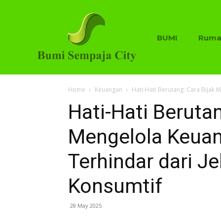
BUMI
Ruma
Home
Keuangan
Hati-Hati Berutang: Cara Bijak 
Hati-Hati Berutan
Mengelola Keuan
Terhindar dari J
Konsumtif
28 May 2025