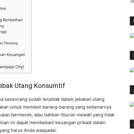
idup
n
g Berlebihan
ang
nggi
dan Panjang
tkan Keuangan
empaja City!
ebak Utang Konsumtif
ka seseorang sudah terjebak dalam jebakan utang
unakan untuk membeli barang-barang yang sebenarnya
pakaian bermerek, atau bahkan liburan mewah yang tidak
inan ini dapat membebani keuangan pribadi dalam
 yang harus Anda waspadai: