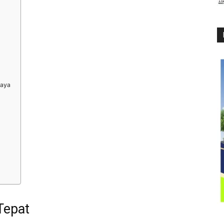
caya
Tepat