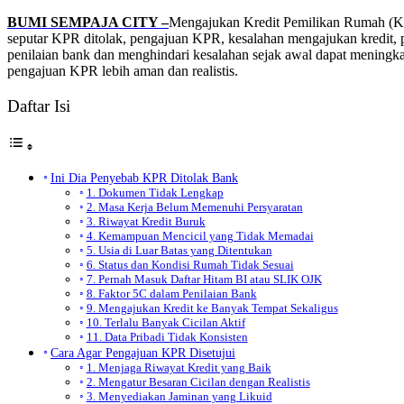
BUMI SEMPAJA CITY –
Mengajukan Kredit Pemilikan Rumah (KPR)
seputar KPR ditolak, pengajuan KPR, kesalahan mengajukan kredit,
penilaian bank dan menghindari kesalahan sejak awal dapat meningkatk
pengajuan KPR lebih aman dan realistis.
Daftar Isi
Ini Dia Penyebab KPR Ditolak Bank
1. Dokumen Tidak Lengkap
2. Masa Kerja Belum Memenuhi Persyaratan
3. Riwayat Kredit Buruk
4. Kemampuan Mencicil yang Tidak Memadai
5. Usia di Luar Batas yang Ditentukan
6. Status dan Kondisi Rumah Tidak Sesuai
7. Pernah Masuk Daftar Hitam BI atau SLIK OJK
8. Faktor 5C dalam Penilaian Bank
9. Mengajukan Kredit ke Banyak Tempat Sekaligus
10. Terlalu Banyak Cicilan Aktif
11. Data Pribadi Tidak Konsisten
Cara Agar Pengajuan KPR Disetujui
1. Menjaga Riwayat Kredit yang Baik
2. Mengatur Besaran Cicilan dengan Realistis
3. Menyediakan Jaminan yang Likuid