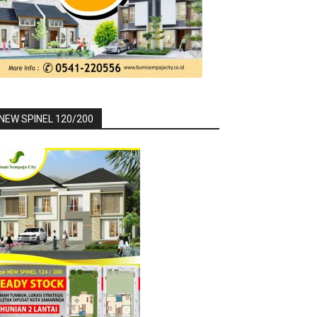
NEW SPINEL 120/200