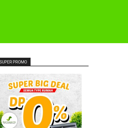
SUPER PROMO