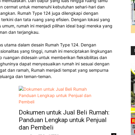
 memuaskan. Dari dapur yang luas hingga ruang tamu
n cermat untuk memenuhi kebutuhan sehari-hari dan
angkan. Rumah Type 124 juga dilengkapi dengan
terkini dan tata ruang yang efisien. Dengan lokasi yang
s umum, rumah ini menjadi pilihan ideal bagi mereka yang
man dan terjangkau.
as utama dalam desain Rumah Type 124. Dengan
sionalitas yang tinggi, rumah ini menciptakan lingkungan
 ruangan didesain untuk memberikan fleksibilitas dan
ghuninya dapat menyesuaikan rumah ini sesuai dengan
gat dan ramah, Rumah menjadi tempat yang sempurna
eluarga dan teman-teman.
Dokumen untuk Jual Beli Rumah:
Panduan Lengkap untuk Penjual
dan Pembeli