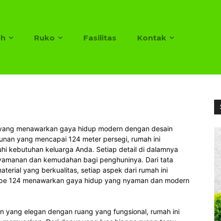
h
Ruko
Fasilitas
Kontak
 yang menawarkan gaya hidup modern dengan desain
unan yang mencapai 124 meter persegi, rumah ini
 kebutuhan keluarga Anda. Setiap detail di dalamnya
nyamanan dan kemudahan bagi penghuninya. Dari tata
terial yang berkualitas, setiap aspek dari rumah ini
pe 124 menawarkan gaya hidup yang nyaman dan modern
yang elegan dengan ruang yang fungsional, rumah ini