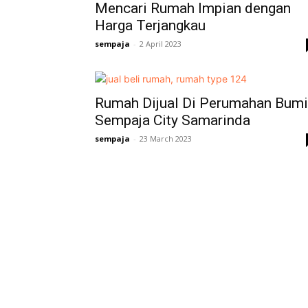
Mencari Rumah Impian dengan
Harga Terjangkau
sempaja
-
2 April 2023
Rumah Dijual Di Perumahan Bumi
Sempaja City Samarinda
sempaja
-
23 March 2023