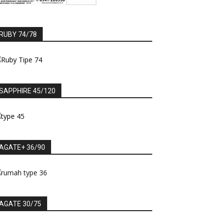
RUBY 74/78
SAPPHIRE 45/120
AGATE+ 36/90
AGATE 30/75