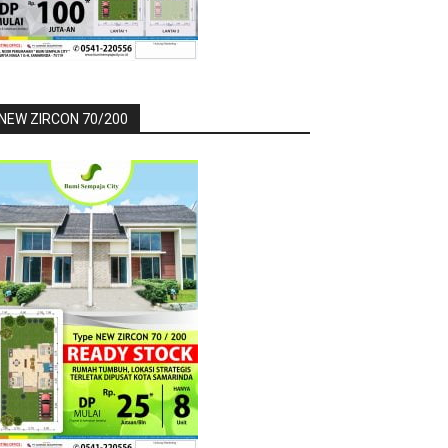
NEW ZIRCON 70/200