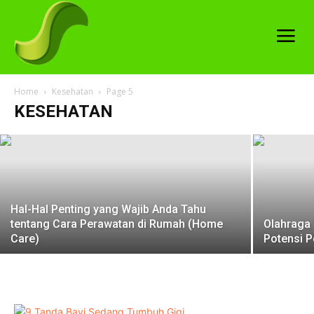
9 Kesalahan Fatal yang Diam-diam
Menghambat Penurunan Berat Badan,
Menurut Ahli
Home
Kesehatan
Page 5
KESEHATAN
sempaja
-
23 January 2026
Hal-Hal Penting yang Wajib Anda Tahu
tentang Cara Perawatan di Rumah (Home
Olahraga 
Care)
Potensi P