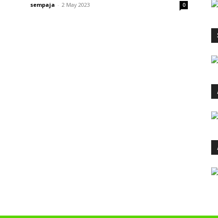
sempaja
-
2 May 2023
0