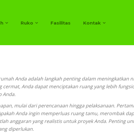
h
Ruko
Fasilitas
Kontak
ah Anda adalah langkah penting dalam meningkatkan nila
cermat, Anda dapat menciptakan ruang yang lebih fungsion
p Anda.
apan, mulai dari perencanaan hingga pelaksanaan. Pertama,
an. Apakah Anda ingin memperluas ruang tamu, merombak d
atlah anggaran yang realistis untuk proyek Anda. Penting 
ang diperlukan.