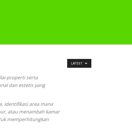
LATEST
i properti serta
al dan estetis yang
 identifikasi area mana
apur, atau menambah kamar
untuk memperhitungkan