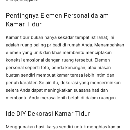
Pentingnya Elemen Personal dalam
Kamar Tidur
Kamar tidur bukan hanya sekadar tempat istirahat; ini
adalah ruang paling pribadi di rumah Anda. Menambahkan
elemen yang unik dan khas membantu menciptakan
koneksi emosional dengan ruang tersebut. Elemen
personal seperti foto, benda kenangan, atau hiasan
buatan sendiri membuat kamar terasa lebih intim dan
penuh karakter. Selain itu, dekorasi yang mencerminkan
selera Anda dapat meningkatkan suasana hati dan
membantu Anda merasa lebih betah di dalam ruangan.
Ide DIY Dekorasi Kamar Tidur
Menggunakan hasil karya sendiri untuk menghias kamar