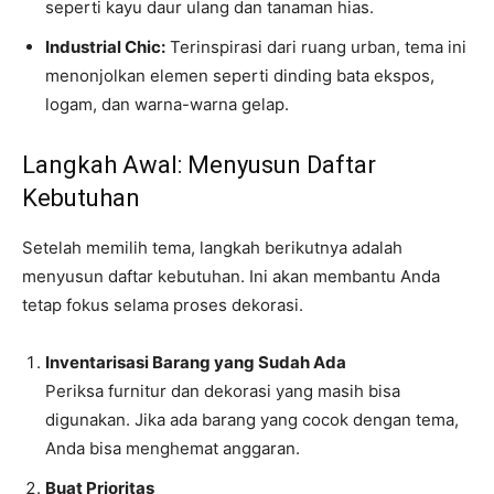
seperti kayu daur ulang dan tanaman hias.
Industrial Chic:
Terinspirasi dari ruang urban, tema ini
menonjolkan elemen seperti dinding bata ekspos,
logam, dan warna-warna gelap.
Langkah Awal: Menyusun Daftar
Kebutuhan
Setelah memilih tema, langkah berikutnya adalah
menyusun daftar kebutuhan. Ini akan membantu Anda
tetap fokus selama proses dekorasi.
Inventarisasi Barang yang Sudah Ada
Periksa furnitur dan dekorasi yang masih bisa
digunakan. Jika ada barang yang cocok dengan tema,
Anda bisa menghemat anggaran.
Buat Prioritas