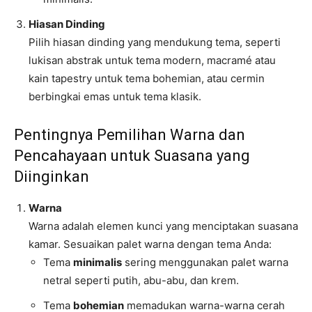
Hiasan Dinding
Pilih hiasan dinding yang mendukung tema, seperti
lukisan abstrak untuk tema modern, macramé atau
kain tapestry untuk tema bohemian, atau cermin
berbingkai emas untuk tema klasik.
Pentingnya Pemilihan Warna dan
Pencahayaan untuk Suasana yang
Diinginkan
Warna
Warna adalah elemen kunci yang menciptakan suasana
kamar. Sesuaikan palet warna dengan tema Anda:
Tema
minimalis
sering menggunakan palet warna
netral seperti putih, abu-abu, dan krem.
Tema
bohemian
memadukan warna-warna cerah