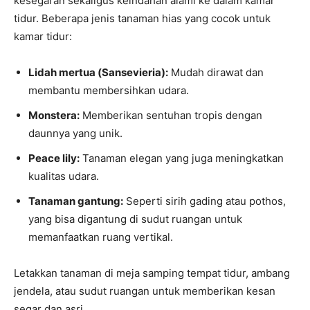
kesegaran sekaligus keindahan alami ke dalam kamar
tidur. Beberapa jenis tanaman hias yang cocok untuk
kamar tidur:
Lidah mertua (Sansevieria):
Mudah dirawat dan
membantu membersihkan udara.
Monstera:
Memberikan sentuhan tropis dengan
daunnya yang unik.
Peace lily:
Tanaman elegan yang juga meningkatkan
kualitas udara.
Tanaman gantung:
Seperti sirih gading atau pothos,
yang bisa digantung di sudut ruangan untuk
memanfaatkan ruang vertikal.
Letakkan tanaman di meja samping tempat tidur, ambang
jendela, atau sudut ruangan untuk memberikan kesan
segar dan asri.