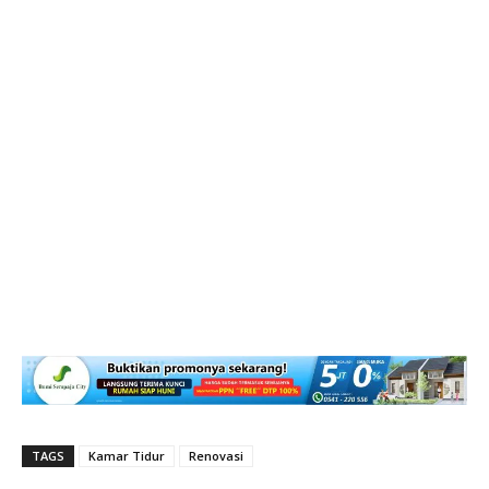
TAGS
Kamar Tidur
Renovasi