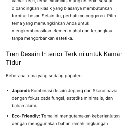
kamar kecil, tema minimalis mungkin lebih sesuai
dibandingkan klasik yang biasanya membutuhkan
furnitur besar. Selain itu, perhatikan anggaran. Pilih
tema yang memungkinkan Anda untuk
mengkombinasikan elemen mahal dan terjangkau
tanpa mengorbankan estetika.
Tren Desain Interior Terkini untuk Kamar
Tidur
Beberapa tema yang sedang populer:
Japandi:
Kombinasi desain Jepang dan Skandinavia
dengan fokus pada fungsi, estetika minimalis, dan
bahan alami.
Eco-Friendly:
Tema ini mengutamakan keberlanjutan
dengan menggunakan bahan ramah lingkungan