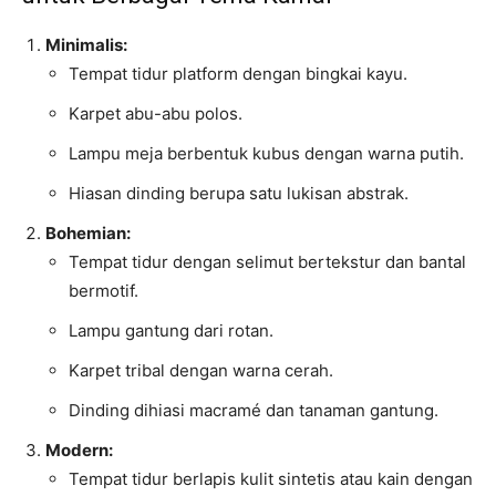
Minimalis:
Tempat tidur platform dengan bingkai kayu.
Karpet abu-abu polos.
Lampu meja berbentuk kubus dengan warna putih.
Hiasan dinding berupa satu lukisan abstrak.
Bohemian:
Tempat tidur dengan selimut bertekstur dan bantal
bermotif.
Lampu gantung dari rotan.
Karpet tribal dengan warna cerah.
Dinding dihiasi macramé dan tanaman gantung.
Modern:
Tempat tidur berlapis kulit sintetis atau kain dengan