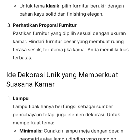
Untuk tema
klasik
, pilih furnitur berukir dengan
bahan kayu solid dan finishing elegan.
Perhatikan Proporsi Furnitur
Pastikan furnitur yang dipilih sesuai dengan ukuran
kamar. Hindari furnitur besar yang membuat ruang
terasa sesak, terutama jika kamar Anda memiliki luas
terbatas.
Ide Dekorasi Unik yang Memperkuat
Suasana Kamar
Lampu
Lampu tidak hanya berfungsi sebagai sumber
pencahayaan tetapi juga elemen dekorasi. Untuk
memperkuat tema:
Minimalis:
Gunakan lampu meja dengan desain
geometris atau lampu dinding yang ramping.