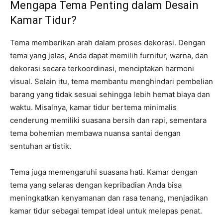
Mengapa Tema Penting dalam Desain
Kamar Tidur?
Tema memberikan arah dalam proses dekorasi. Dengan
tema yang jelas, Anda dapat memilih furnitur, warna, dan
dekorasi secara terkoordinasi, menciptakan harmoni
visual. Selain itu, tema membantu menghindari pembelian
barang yang tidak sesuai sehingga lebih hemat biaya dan
waktu. Misalnya, kamar tidur bertema minimalis
cenderung memiliki suasana bersih dan rapi, sementara
tema bohemian membawa nuansa santai dengan
sentuhan artistik.
Tema juga memengaruhi suasana hati. Kamar dengan
tema yang selaras dengan kepribadian Anda bisa
meningkatkan kenyamanan dan rasa tenang, menjadikan
kamar tidur sebagai tempat ideal untuk melepas penat.