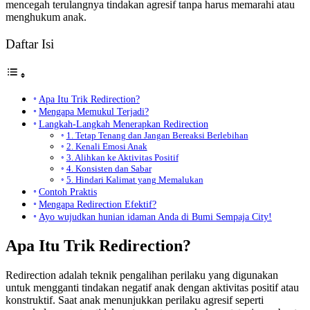
mencegah terulangnya tindakan agresif tanpa harus memarahi atau
menghukum anak.
Daftar Isi
Apa Itu Trik Redirection?
Mengapa Memukul Terjadi?
Langkah-Langkah Menerapkan Redirection
1. Tetap Tenang dan Jangan Bereaksi Berlebihan
2. Kenali Emosi Anak
3. Alihkan ke Aktivitas Positif
4. Konsisten dan Sabar
5. Hindari Kalimat yang Memalukan
Contoh Praktis
Mengapa Redirection Efektif?
Ayo wujudkan hunian idaman Anda di Bumi Sempaja City!
Apa Itu Trik Redirection?
Redirection adalah teknik pengalihan perilaku yang digunakan
untuk mengganti tindakan negatif anak dengan aktivitas positif atau
konstruktif. Saat anak menunjukkan perilaku agresif seperti