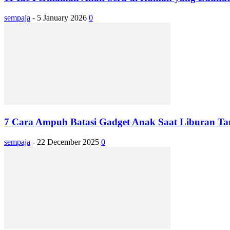
sempaja
-
5 January 2026
0
7 Cara Ampuh Batasi Gadget Anak Saat Liburan Ta
sempaja
-
22 December 2025
0