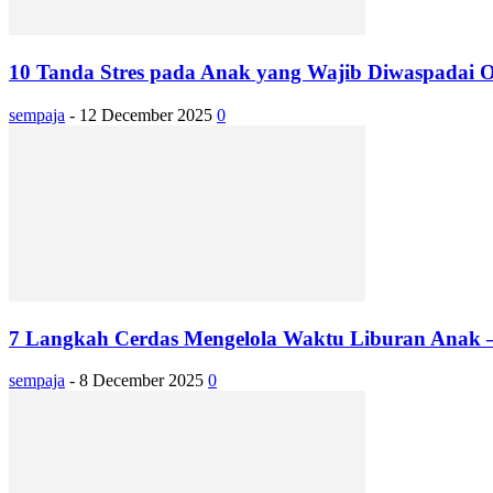
10 Tanda Stres pada Anak yang Wajib Diwaspadai Or
sempaja
-
12 December 2025
0
7 Langkah Cerdas Mengelola Waktu Liburan Anak —
sempaja
-
8 December 2025
0