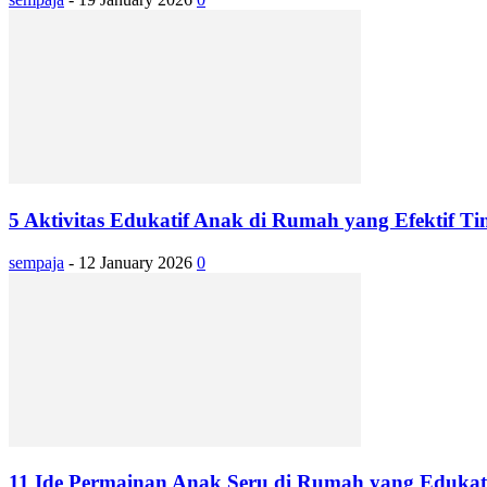
5 Aktivitas Edukatif Anak di Rumah yang Efektif Ti
sempaja
-
12 January 2026
0
11 Ide Permainan Anak Seru di Rumah yang Edukatif