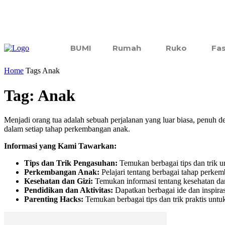
BUMI
Rumah
Ruko
Fas
Home
Tags
Anak
Tag: Anak
Menjadi orang tua adalah sebuah perjalanan yang luar biasa, penuh
dalam setiap tahap perkembangan anak.
Informasi yang Kami Tawarkan:
Tips dan Trik Pengasuhan:
Temukan berbagai tips dan trik u
Perkembangan Anak:
Pelajari tentang berbagai tahap perkemb
Kesehatan dan Gizi:
Temukan informasi tentang kesehatan dan
Pendidikan dan Aktivitas:
Dapatkan berbagai ide dan inspiras
Parenting Hacks:
Temukan berbagai tips dan trik praktis un