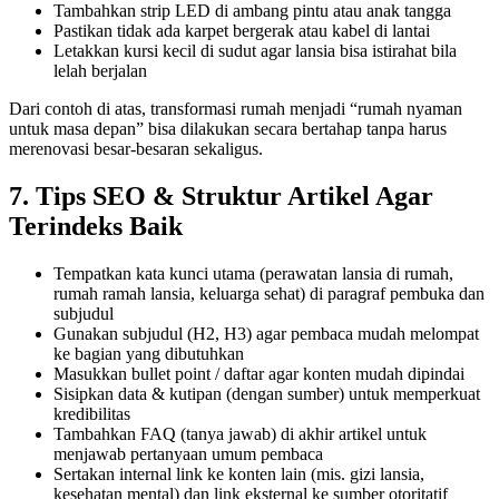
Tambahkan strip LED di ambang pintu atau anak tangga
Pastikan tidak ada karpet bergerak atau kabel di lantai
Letakkan kursi kecil di sudut agar lansia bisa istirahat bila
lelah berjalan
Dari contoh di atas, transformasi rumah menjadi “rumah nyaman
untuk masa depan” bisa dilakukan secara bertahap tanpa harus
merenovasi besar-besaran sekaligus.
7. Tips SEO & Struktur Artikel Agar
Terindeks Baik
Tempatkan kata kunci utama (perawatan lansia di rumah,
rumah ramah lansia, keluarga sehat) di paragraf pembuka dan
subjudul
Gunakan subjudul (H2, H3) agar pembaca mudah melompat
ke bagian yang dibutuhkan
Masukkan bullet point / daftar agar konten mudah dipindai
Sisipkan data & kutipan (dengan sumber) untuk memperkuat
kredibilitas
Tambahkan FAQ (tanya jawab) di akhir artikel untuk
menjawab pertanyaan umum pembaca
Sertakan internal link ke konten lain (mis. gizi lansia,
kesehatan mental) dan link eksternal ke sumber otoritatif