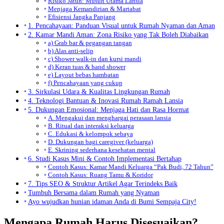
Risiko Jatuh: Musuh Utama Lansia
Menjaga Kemandirian & Martabat
Efisiensi Jangka Panjang
1. Pencahayaan: Panduan Visual untuk Rumah Nyaman dan Aman
2. Kamar Mandi Aman: Zona Risiko yang Tak Boleh Diabaikan
a) Grab bar & pegangan tangan
b) Alas anti-selip
c) Shower walk-in dan kursi mandi
d) Keran tuas & hand shower
e) Layout bebas hambatan
f) Pencahayaan yang cukup
3. Sirkulasi Udara & Kualitas Lingkungan Rumah
4. Teknologi Bantuan & Inovasi Rumah Ramah Lansia
5. Dukungan Emosional: Menjaga Hati dan Rasa Hormat
A. Mengakui dan menghargai perasaan lansia
B. Ritual dan interaksi keluarga
C. Edukasi & kelompok sebaya
D. Dukungan bagi caregiver (keluarga)
E. Skrining sederhana kesehatan mental
6. Studi Kasus Mini & Contoh Implementasi Bertahap
Contoh Kasus: Kamar Mandi Keluarga “Pak Budi, 72 Tahun”
Contoh Kasus: Ruang Tamu & Koridor
7. Tips SEO & Struktur Artikel Agar Terindeks Baik
Tumbuh Bersama dalam Rumah yang Nyaman
Ayo wujudkan hunian idaman Anda di Bumi Sempaja City!
Mengapa Rumah Harus Disesuaikan?