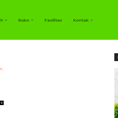
h
Ruko
Fasilitas
Kontak
0