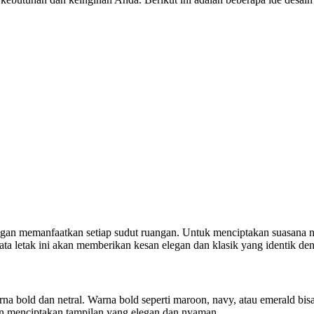
ngan memanfaatkan setiap sudut ruangan. Untuk menciptakan suasana ny
ata letak ini akan memberikan kesan elegan dan klasik yang identik den
bold dan netral. Warna bold seperti maroon, navy, atau emerald bisa d
an menciptakan tampilan yang elegan dan nyaman.