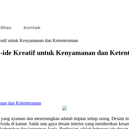
ilitas
Kontak
Kreatif untuk Kenyamanan dan Ketenteraman
de-ide Kreatif untuk Kenyamanan dan Kete
sik yang nyaman dan menenangkan adalah impian setiap orang. Desain i
Anda di kamar. Salah satu gaya desain interior yang memberikan kesan 
ebutuhan dan keinginan Anda. Berikut ini adalah beberapa ide desain i