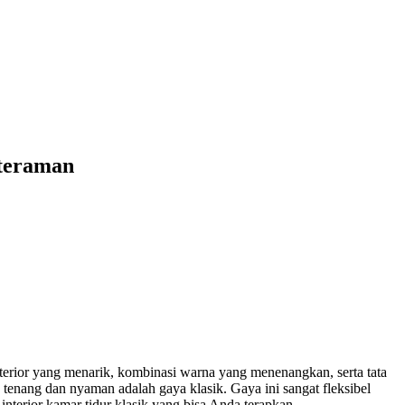
nteraman
nterior yang menarik, kombinasi warna yang menenangkan, serta tata
tenang dan nyaman adalah gaya klasik. Gaya ini sangat fleksibel
nterior kamar tidur klasik yang bisa Anda terapkan.