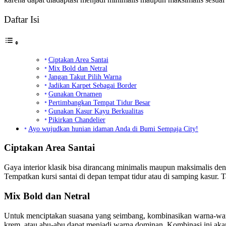
Daftar Isi
Ciptakan Area Santai
Mix Bold dan Netral
Jangan Takut Pilih Warna
Jadikan Karpet Sebagai Border
Gunakan Ornamen
Pertimbangkan Tempat Tidur Besar
Gunakan Kasur Kayu Berkualitas
Pikirkan Chandelier
Ayo wujudkan hunian idaman Anda di Bumi Sempaja City!
Ciptakan Area Santai
Gaya interior klasik bisa dirancang minimalis maupun maksimalis de
Tempatkan kursi santai di depan tempat tidur atau di samping kasur. T
Mix Bold dan Netral
Untuk menciptakan suasana yang seimbang, kombinasikan warna-warna 
krem, atau abu-abu dapat menjadi warna dominan. Kombinasi ini ak