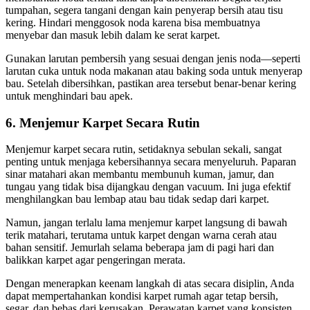
tumpahan, segera tangani dengan kain penyerap bersih atau tisu
kering. Hindari menggosok noda karena bisa membuatnya
menyebar dan masuk lebih dalam ke serat karpet.
Gunakan larutan pembersih yang sesuai dengan jenis noda—seperti
larutan cuka untuk noda makanan atau baking soda untuk menyerap
bau. Setelah dibersihkan, pastikan area tersebut benar-benar kering
untuk menghindari bau apek.
6. Menjemur Karpet Secara Rutin
Menjemur karpet secara rutin, setidaknya sebulan sekali, sangat
penting untuk menjaga kebersihannya secara menyeluruh. Paparan
sinar matahari akan membantu membunuh kuman, jamur, dan
tungau yang tidak bisa dijangkau dengan vacuum. Ini juga efektif
menghilangkan bau lembap atau bau tidak sedap dari karpet.
Namun, jangan terlalu lama menjemur karpet langsung di bawah
terik matahari, terutama untuk karpet dengan warna cerah atau
bahan sensitif. Jemurlah selama beberapa jam di pagi hari dan
balikkan karpet agar pengeringan merata.
Dengan menerapkan keenam langkah di atas secara disiplin, Anda
dapat mempertahankan kondisi karpet rumah agar tetap bersih,
segar, dan bebas dari kerusakan. Perawatan karpet yang konsisten