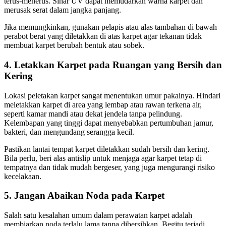
terus-menerus. Sinar UV dapat memudarkan warna karpet dan
merusak serat dalam jangka panjang.
Jika memungkinkan, gunakan pelapis atau alas tambahan di bawah
perabot berat yang diletakkan di atas karpet agar tekanan tidak
membuat karpet berubah bentuk atau sobek.
4. Letakkan Karpet pada Ruangan yang Bersih dan
Kering
Lokasi peletakan karpet sangat menentukan umur pakainya. Hindari
meletakkan karpet di area yang lembap atau rawan terkena air,
seperti kamar mandi atau dekat jendela tanpa pelindung.
Kelembapan yang tinggi dapat menyebabkan pertumbuhan jamur,
bakteri, dan mengundang serangga kecil.
Pastikan lantai tempat karpet diletakkan sudah bersih dan kering.
Bila perlu, beri alas antislip untuk menjaga agar karpet tetap di
tempatnya dan tidak mudah bergeser, yang juga mengurangi risiko
kecelakaan.
5. Jangan Abaikan Noda pada Karpet
Salah satu kesalahan umum dalam perawatan karpet adalah
membiarkan noda terlalu lama tanpa dibersihkan. Begitu terjadi