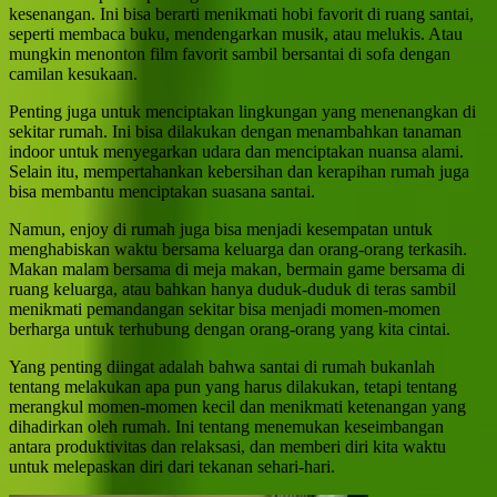
kesenangan. Ini bisa berarti menikmati hobi favorit di ruang santai,
seperti membaca buku, mendengarkan musik, atau melukis. Atau
mungkin menonton film favorit sambil bersantai di sofa dengan
camilan kesukaan.
Penting juga untuk menciptakan lingkungan yang menenangkan di
sekitar rumah. Ini bisa dilakukan dengan menambahkan tanaman
indoor untuk menyegarkan udara dan menciptakan nuansa alami.
Selain itu, mempertahankan kebersihan dan kerapihan rumah juga
bisa membantu menciptakan suasana santai.
Namun, enjoy di rumah juga bisa menjadi kesempatan untuk
menghabiskan waktu bersama keluarga dan orang-orang terkasih.
Makan malam bersama di meja makan, bermain game bersama di
ruang keluarga, atau bahkan hanya duduk-duduk di teras sambil
menikmati pemandangan sekitar bisa menjadi momen-momen
berharga untuk terhubung dengan orang-orang yang kita cintai.
Yang penting diingat adalah bahwa santai di rumah bukanlah
tentang melakukan apa pun yang harus dilakukan, tetapi tentang
merangkul momen-momen kecil dan menikmati ketenangan yang
dihadirkan oleh rumah. Ini tentang menemukan keseimbangan
antara produktivitas dan relaksasi, dan memberi diri kita waktu
untuk melepaskan diri dari tekanan sehari-hari.