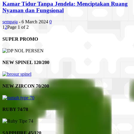
Kamar Tidur Tanpa Jendela: Menciptakan Ruang
Nyaman dan Fungsional
sempaja
-
6 March 2024
0
1
2
Page 1 of 2
SUPER PROMO
NEW SPINEL 120/200
NEW ZIRCON 70/200
RUBY 74/78
SAPPHIRE 45/120