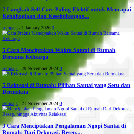
7 Langkah Self Care Paling Efektif untuk Mencapai
Kebahagiaan dan Keseimbangan...
sempaja
-
1 January 2026
0
5 Cara Menciptakan Waktu Santai di Rumah
Bersama Keluarga
sempaja
-
29 November 2024
0
5 Rekreasi di Rumah: Pilihan Santai yang Seru dan
Bermakna
sempaja
-
21 November 2024
0
3 Cara Menciptakan Pengalaman Ngopi Santai di
Rumah: Dari Dekorasi, Resep,...