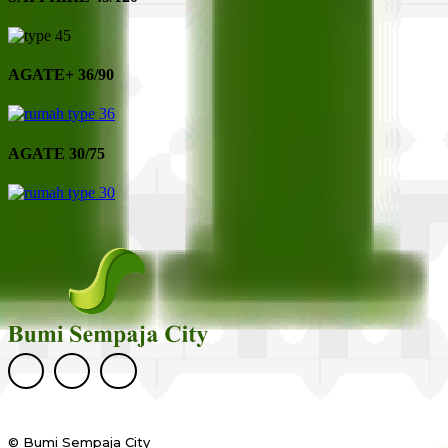
AGATE+ 36/90
AGATE 30/75
© Bumi Sempaja City