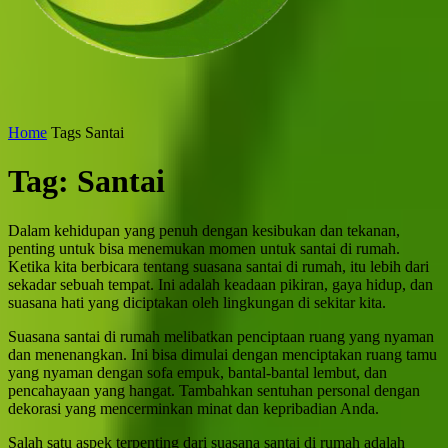
Home
Tags
Santai
Tag: Santai
Dalam kehidupan yang penuh dengan kesibukan dan tekanan,
penting untuk bisa menemukan momen untuk santai di rumah.
Ketika kita berbicara tentang suasana santai di rumah, itu lebih dari
sekadar sebuah tempat. Ini adalah keadaan pikiran, gaya hidup, dan
suasana hati yang diciptakan oleh lingkungan di sekitar kita.
Suasana santai di rumah melibatkan penciptaan ruang yang nyaman
dan menenangkan. Ini bisa dimulai dengan menciptakan ruang tamu
yang nyaman dengan sofa empuk, bantal-bantal lembut, dan
pencahayaan yang hangat. Tambahkan sentuhan personal dengan
dekorasi yang mencerminkan minat dan kepribadian Anda.
Salah satu aspek terpenting dari suasana santai di rumah adalah